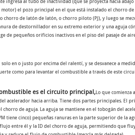
nte ingresa al tubo de inactividad (que se proyecta hacia abaj
el motor) el pozo principal en el que está instalado el chorro d
horro de latón de latón, o chorro piloto (PJ), y luego se mezc
anura de destornillador en su extremo exterior y una aguja cón
ge de pequeños orificios inactivos en el piso del pasaje de ai
 solo en o justo por encima del ralentí, y se desvanece a medid
uerte como para levantar el combustible a través de este circui
ombustible es el circuito principal,
Lo que comienza a 
l acelerador hacia arriba. Tiene dos partes principales. El pr
el chorro de aguja. La aguja se mantiene en el tobogán del ace
M tiene cinco) pequeñas ranuras en la parte superior de la agu
 flujo entre él y la ID del chorro de aguja, permitiendo que 
aguja y reduce el flujo de combustible (mezcla más delgada).