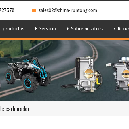
727578
sales02@china-runtong.com

productos
Servicio
Sobre nosotros
Recu
de carburador