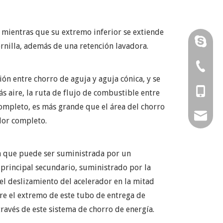
l, mientras que su extremo inferior se extiende
Karenhu
ornilla, además de una retención lavadora.
runtong
0086-57
ción entre chorro de aguja y aguja cónica, y se
0086-57
0086-13
ás aire, la ruta de flujo de combustible entre
completo, es más grande que el área del chorro
0086-15
amy@chi
ador completo.
0086-15
sales02
la que puede ser suministrada por un
sales@ch
 principal secundario, suministrado por la
l deslizamiento del acelerador en la mitad
bre el extremo de este tubo de entrega de
través de este sistema de chorro de energía.