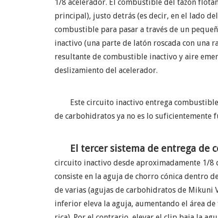
1/8 acelerador. El combustible del tazón flota
principal), justo detrás (es decir, en el lado d
combustible para pasar a través de un pequeño c
inactivo (una parte de latón roscada con una r
resultante de combustible inactivo y aire emer
deslizamiento del acelerador.
Este circuito inactivo entrega combustible
de carbohidratos ya no es lo suficientemente f
El tercer sistema de entrega de c
circuito inactivo desde aproximadamente 1/8 de
consiste en la aguja de chorro cónica dentro d
de varias (agujas de carbohidratos de Mikuni V
inferior eleva la aguja, aumentando el área de
rica). Por el contrario, elevar el clip baja la 