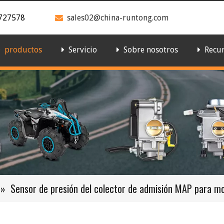
727578
sales02@china-runtong.com

productos
Servicio
Sobre nosotros
Recu
»
Sensor de presión del colector de admisión MAP para mo