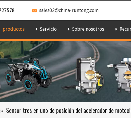
727578
sales02@china-runtong.com

productos
Servicio
Sobre nosotros
Recu
»
Sensor tres en uno de posición del acelerador de motoc