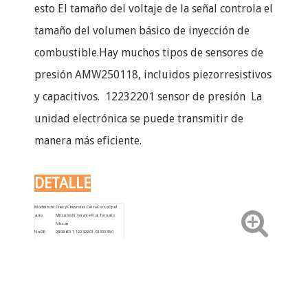
esto El tamaño del voltaje de la señal controla el
tamaño del volumen básico de inyección de
combustible.Hay muchos tipos de sensores de
presión AMW250118, incluidos piezorresistivos
y capacitivos. 12232201 sensor de presión La
unidad electrónica se puede transmitir de
manera más eficiente.
DETALLE
Modelo de
Chery Chevrolet Celta Corsa Opel
auto
Mitsubishi volante Fiat Tornado
Nissan
No.OE
28086011 12232201 93333350
SMW250118 1914240656
AMW250118 F00099P350
año del
2003-2005
Peso neto
0.026KG
coche
Color
Junta negra
Tipo
MAPA
+ roja