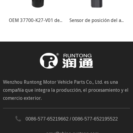
Sensor de posición del árbol de levas fueraborda Suzuki DF40 DF50 DF140 DF150
OEM 37700-K27-V01 del sensor del cigüeñal de la motocicleta de Honda PCX125 PCX150
Sensor de posición del acelerador TPS 1MS-E3750-00 para Yamaha New Battle Motorcycle
Wenzhou Runtong Motor Vehicle Parts Co., Ltd. es una
compañía que integra la producción, el procesamiento y el
comercio exterior.
0086-577-65219662 / 0086-577-652195522