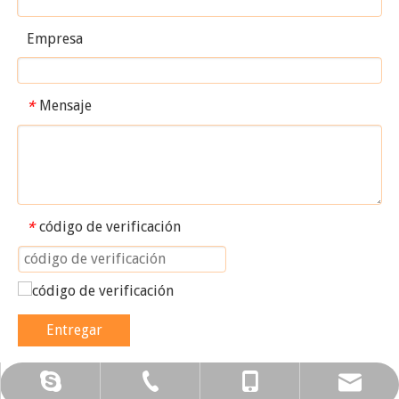
Empresa
Mensaje
*
código de verificación
*
Entregar
amy@china-runtong.com
0086-577-65219552
0086-13706876292
Karenhu87