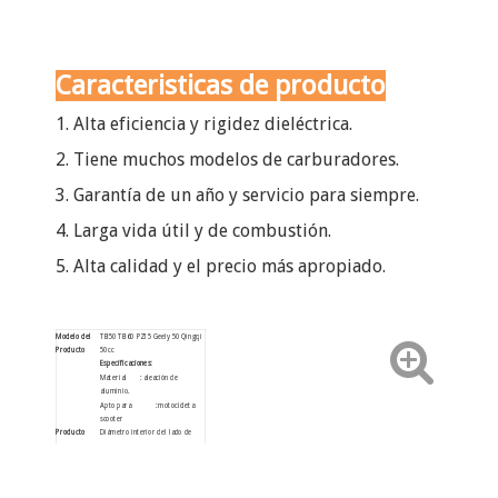
Caracteristicas de producto
1. Alta eficiencia y rigidez dieléctrica.
2. Tiene muchos modelos de carburadores.
3. Garantía de un año y servicio para siempre.
4. Larga vida útil y de combustión.
5. Alta calidad y el precio más apropiado.
Modelo del
TB50 TB60 PZ15 Geely 50 Qingqi
Producto
50cc
Especificaciones:
Material : aleación de
aluminio.
Apto para : motocicleta
scooter
Producto
Diámetro interior del lado de
admisión: 26 mm
Descripción
Distancia del orificio del perno:
47,8 mm
Diámetro interior del montaje