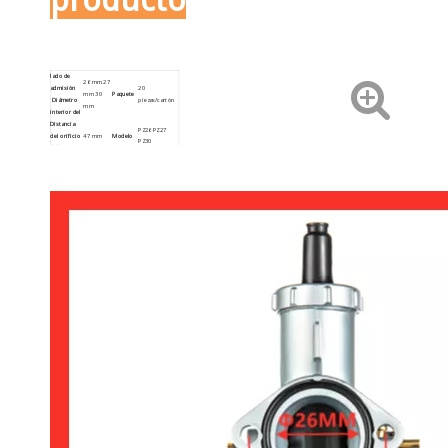
producto
lado de
26 mm 27
admisión
20
mm 30
Paquete
Diámetro
piezas/cartón
mm
interior del
Distancia
PZ26 PZ27
del orificio
47 mm
Modelo
PZ30
del perno
T/T, Unión
Peso
0.545KG
Pago
Occidental
PayPal
Aleación
Material
de
Servicio
OEM ODM
aluminio