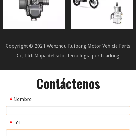
Copyright © 2021 Wenzhou Ruibang Motor Vehicle Parts
Co, Ltd.
Mapa del sitio
Tecnología por
Leadong
Contáctenos
Nombre
*
Tel
*