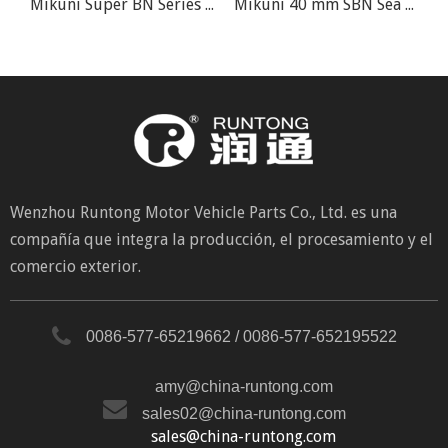
Carburador de motocicleta Yamaha Mikuni YBR125 YES125
Mikuni Super BN Series BN40I BN44-40-43 Carburador de moto de agua
Mikuni 40 mm SBN Sea Doo 717 720 GTI GTS Super BN Serie BN40I-38-24 Carburador Waverunner
Wenzhou Runtong Motor Vehicle Parts Co., Ltd. es una
compañía que integra la producción, el procesamiento y el
comercio exterior.
0086-577-65219662 / 0086-577-652195522
amy@china-runtong.com
sales02@china-runtong.com
sales@china-runtong.com