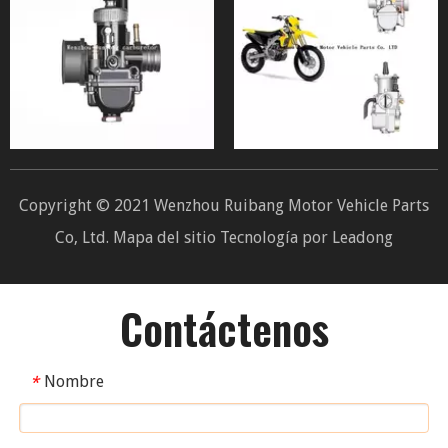
Copyright © 2021 Wenzhou Ruibang Motor Vehicle Parts
Co, Ltd.
Mapa del sitio
Tecnología por
Leadong
Contáctenos
Nombre
*