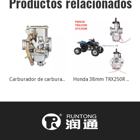
Productos relacionados
X 39 Motocicleta ATV Carburador
Carburador de carburador Honda ATC350 ATC350X ATC 350CC
Honda 38mm TRX250R CR250R ATC250R ATV Carburador