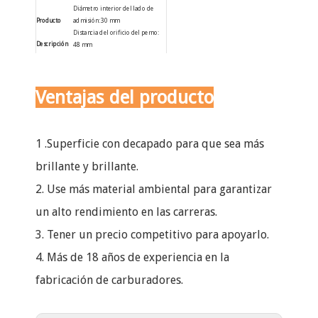
Diámetro interior del lado de
admisión: 30 mm
Producto
Distancia del orificio del perno:
Descripción
48 mm
Diámetro interior del montaje del
filtro de aire: 36 mm
Diámetro exterior del montaje del
Ventajas del producto
filtro de aire: 40 mm
1 .Superficie con decapado para que sea más
brillante y brillante.
2. Use más material ambiental para garantizar
un alto rendimiento en las carreras.
3. Tener un precio competitivo para apoyarlo.
4. Más de 18 años de experiencia en la
fabricación de carburadores.