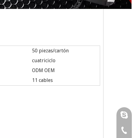
50 piezas/cartón
cuatriciclo
ODM OEM
11 cables
Karenhu
runtong
0086-57