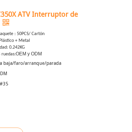
350X ATV Interruptor de
 Paquete : 50PCS/ Cartón
lástico + Metal
idad: 0.242KG
OEM y ODM
3 ruedas:
ta baja/faro/arranque/parada
ODM
#35