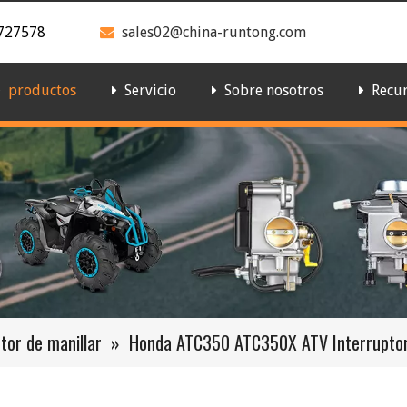
727578
sales02@china-runtong.com

productos
Servicio
Sobre nosotros
Recu
tor de manillar
»
Honda ATC350 ATC350X ATV Interruptor 