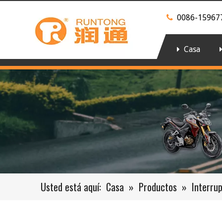
0086-15967

Casa
Usted está aquí:
Casa
»
Productos
»
Interrup