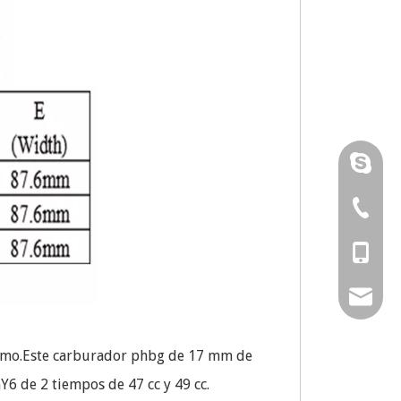
Karenhu
runtong
0086-57
0086-57
0086-13
0086-15
amy@chi
0086-15
sales02
timo.Este carburador phbg de 17 mm de
Y6 de 2 tiempos de 47 cc y 49 cc.
sales@ch