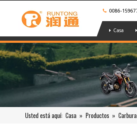
0086-15967

Casa
Usted está aquí:
Casa
»
Productos
»
Carbura