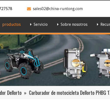
727578
sales02@china-runtong.com

productos
Servicio
Sobre nosotros
Recu
dor Dellorto
»
Carburador de motocicleta Dellorto PHBG