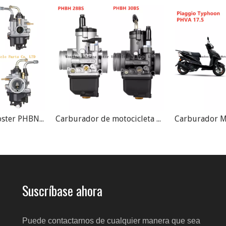
Carburador de motocicleta Dellorto PHBH 28BS 30BS R3311 R3488
Carburador Moto Dellorto Piaggio Typhoon PHVA 17.5 ED
Suscríbase ahora
Puede contactarnos de cualquier manera que sea