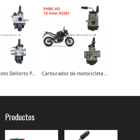
Carburador de motocicleta Dellorto PHBG AD R2590 R2585 R2587
Carburador de motocicleta Dellorto PHBG AD MBK
Productos