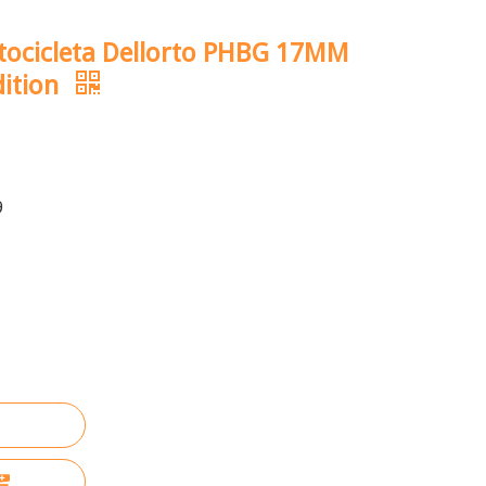
tocicleta Dellorto PHBG 17MM
ition
9