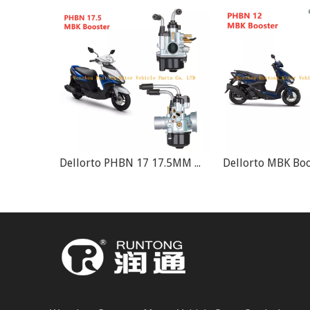
Dellorto PHBN 17 17.5MM MBK Booster 50cc Scooter Carburador
Dellorto MBK Booster PHBN 12 50cc Moto Scooter Carburador