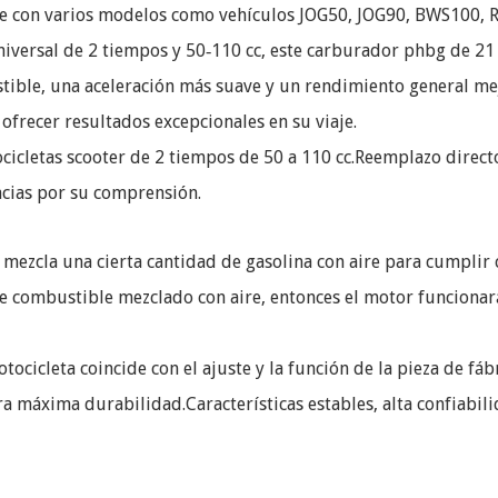
ble con varios modelos como vehículos JOG50, JOG90, BWS100,
niversal de 2 tiempos y 50‑110 cc, este carburador phbg de 21 
tible, una aceleración más suave y un rendimiento general m
ofrecer resultados excepcionales en su viaje.
icletas scooter de 2 tiempos de 50 a 110 cc.Reemplazo directo
acias por su comprensión.
 mezcla una cierta cantidad de gasolina con aire para cumplir 
e combustible mezclado con aire, entonces el motor funcionar
ocicleta coincide con el ajuste y la función de la pieza de fáb
a máxima durabilidad.Características estables, alta confiabil