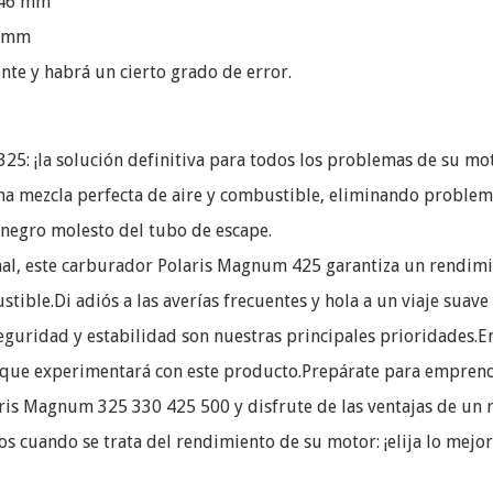
: 46 mm
0 mm
te y habrá un cierto grado de error.
5: ¡la solución definitiva para todos los problemas de su mot
a mezcla perfecta de aire y combustible, eliminando proble
o negro molesto del tubo de escape.
l, este carburador Polaris Magnum 425 garantiza un rendimien
tible.Di adiós a las averías frecuentes y hola a un viaje suav
eguridad y estabilidad son nuestras principales prioridades.
lo que experimentará con este producto.Prepárate para emprende
aris Magnum 325 330 425 500 y disfrute de las ventajas de un 
cuando se trata del rendimiento de su motor: ¡elija lo mejor