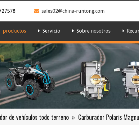
727578
sales02@china-runtong.com

productos
Servicio
Sobre nosotros
Recu
dor de vehículos todo terreno
»
Carburador Polaris Mag