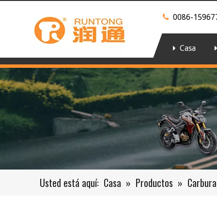
0086-15967

Casa
Usted está aquí:
Casa
»
Productos
»
Carbura