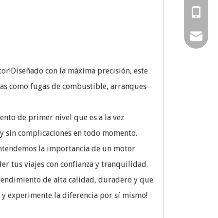
0086-57
0086-13
0086-15
amy@chi
0086-15
sales02
or!Diseñado con la máxima precisión, este
sales@ch
mas como fugas de combustible, arranques
to de primer nivel que es a la vez
e y sin complicaciones en todo momento.
Entendemos la importancia de un motor
r tus viajes con confianza y tranquilidad.
rendimiento de alta calidad, duradero y que
 y experimente la diferencia por sí mismo!