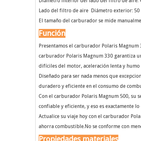
Diámetro interior del lado del filtro de aire
Lado del filtro de aire Diámetro exterior: 5
El tamaño del carburador se mide manualmen
Función
Presentamos el carburador Polaris Magnum 32
carburador Polaris Magnum 330 garantiza un
difíciles del motor, aceleración lenta y hum
Diseñado para ser nada menos que excepciona
duradero y eficiente en el consumo de combus
Con el carburador Polaris Magnum 500, su s
confiable y eficiente, y eso es exactamente 
Actualice su viaje hoy con el carburador Pol
ahorra combustible.No se conforme con menos 
Propiedades materiales