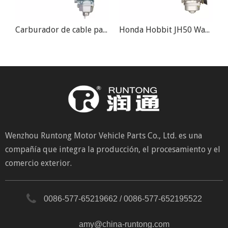
Carburador Honda NQ50 NQ50A NQ50AA NQ50D Spree 50 1986-1987
Carburador de cable para motocicleta Honda 30MM PZ30 200cc 250cc
Honda Hobbit JH50 Wabron Scooter Ciclomotor Carburador
Wenzhou Runtong Motor Vehicle Parts Co., Ltd. es una
compañía que integra la producción, el procesamiento y el
comercio exterior.
0086-577-65219662 / 0086-577-652195522
amy@china-runtong.com