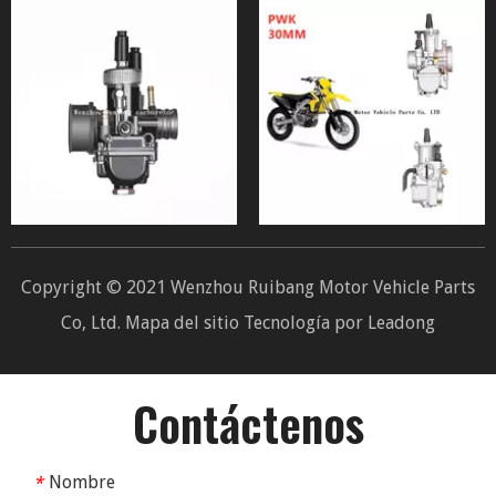
Copyright © 2021 Wenzhou Ruibang Motor Vehicle Parts
Co, Ltd.
Mapa del sitio
Tecnología por
Leadong
Contáctenos
Nombre
*