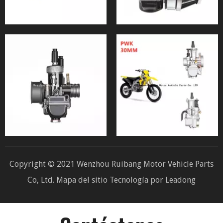
Copyright © 2021 Wenzhou Ruibang Motor Vehicle Parts
Co, Ltd.
Mapa del sitio
Tecnología por
Leadong