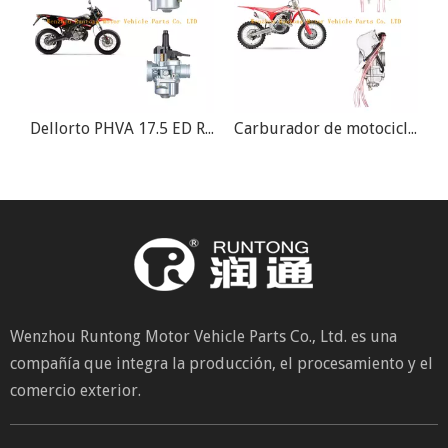
Carburador de doble cilindro PD26JS Johnny Pag Spyder Raptor 300
Dellorto PHVA 17.5 ED R1407 A55 Carburador Moto Scooter
Carburador de motocicleta Yamaha CRF450R YFZ450 YZ400F WR450F FCR MX
Wenzhou Runtong Motor Vehicle Parts Co., Ltd. es una
compañía que integra la producción, el procesamiento y el
comercio exterior.