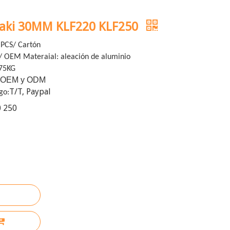
aki 30MM KLF220 KLF250
 PCS/ Cartón
/ OEM Materaial: aleación de aluminio
575KG
OEM y ODM
:
T/T, Paypal
go:
0 250