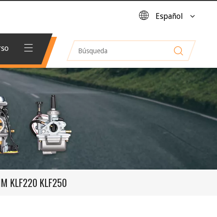
Español
rso
MM KLF220 KLF250