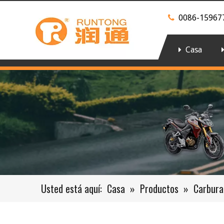
0086-15967

Casa
Usted está aquí:
Casa
»
Productos
»
Carbura