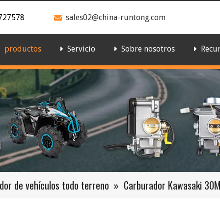
727578
sales02@china-runtong.com

productos
Servicio
Sobre nosotros
Recu
dor de vehículos todo terreno
»
Carburador Kawasaki 30